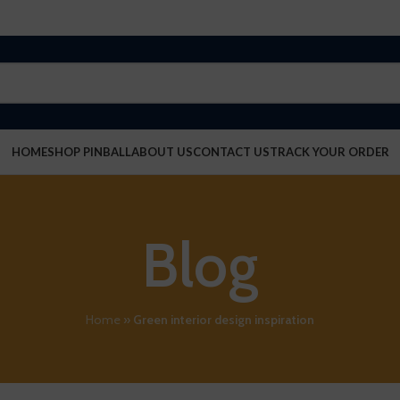
HOME
SHOP PINBALL
ABOUT US
CONTACT US
TRACK YOUR ORDER
Blog
Home
»
Green interior design inspiration