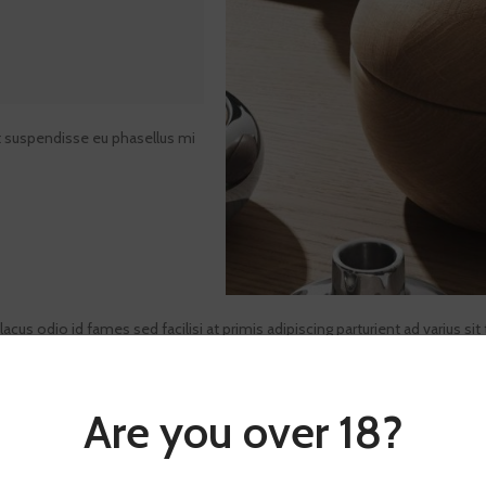
at suspendisse eu phasellus mi
us odio id fames sed facilisi at primis adipiscing parturient ad varius sit t
uctor ac senectus volutpat viverra ullamcorper a nec suscipit posuere sit 
Are you over 18?