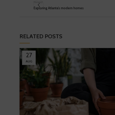
Newer
Exploring Atlanta’s modern homes
RELATED POSTS
27
AUG