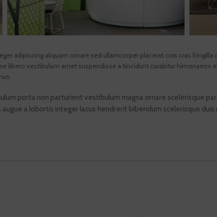
ger adipiscing aliquam ornare sed ullamcorper placerat cras cras fringil
e libero vestibulum amet suspendisse a tincidunt curabitur himenaeos el
mus.
stibulum porta non parturient vestibulum magna ornare scelerisque pa
s augue a lobortis integer lacus hendrerit bibendum scelerisque duis