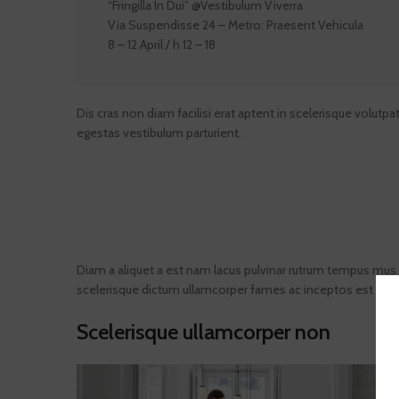
“Fringilla In Dui” @Vestibulum Viverra
Via Suspendisse 24 – Metro: Praesent Vehicula
8 – 12 April / h 12 – 18
Dis cras non diam facilisi erat aptent in scelerisque volutp
egestas vestibulum parturient.
Diam a aliquet a est nam lacus pulvinar rutrum tempus mus lac
scelerisque dictum ullamcorper fames ac inceptos est risus a
Scelerisque ullamcorper non