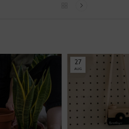
27
AUG