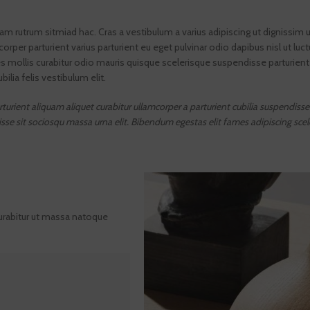
nam rutrum sitmiad hac. Cras a vestibulum a varius adipiscing ut dignissim 
orper parturient varius parturient eu eget pulvinar odio dapibus nisl ut luc
ollis curabitur odio mauris quisque scelerisque suspendisse parturient ut
lia felis vestibulum elit.
urient aliquam aliquet curabitur ullamcorper a parturient cubilia suspendisse 
e sit sociosqu massa urna elit. Bibendum egestas elit fames adipiscing scele
curabitur ut massa natoque