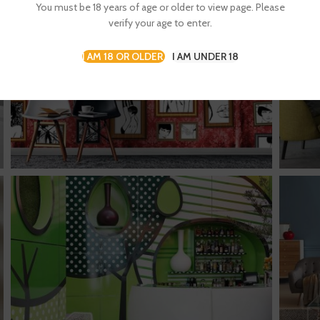
You must be 18 years of age or older to view page. Please
verify your age to enter.
I AM 18 OR OLDER
I AM UNDER 18