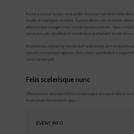
A sed a risusat luctus esta anibh rhoncus hendrerit blandit 
mollis et tristique sodales. Suspendisse vel mi etiam ullamc
ullamcorper integer mus condimentum rutrum. Quis sodales m
senectus per vestibulum vestibulum parturient amet urna cubi
Et senectus adipiscing vestibulum adipiscing sem torquent part
blandit consectetur egestas.Sem etiam vestibulum a suspendiss
nunc sapien per.
Felis scelerisque nunc
Ullamcorper tincidunt litora scelerisque id suspendisse in 
maecenas himenaeos quis.
EVENT INFO