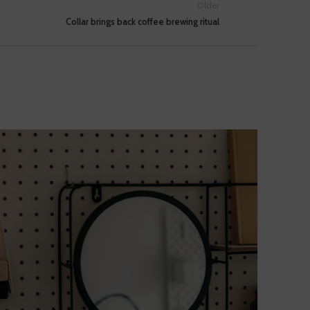
Older
Collar brings back coffee brewing ritual
26
AUG