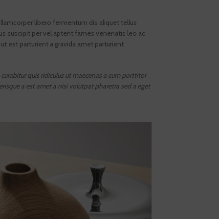
ullamcorper libero fermentum dis aliquet tellus
tus suscipit per vel aptent fames venenatis leo ac
 est parturient a gravida amet parturient
curabitur quis ridiculus ut maecenas a cum porttitor
risque a est amet a nisi volutpat pharetra sed a eget